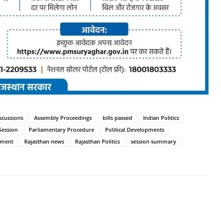
scussions
Assembly Proceedings
bills passed
Indian Politics
ession
Parliamentary Procedure
Political Developments
nment
Rajasthan news
Rajasthan Politics
session summary