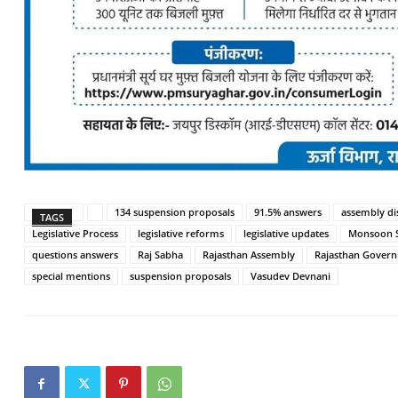
134 suspension proposals
91.5% answers
assembly di
TAGS
Legislative Process
legislative reforms
legislative updates
Monsoon S
questions answers
Raj Sabha
Rajasthan Assembly
Rajasthan Gover
special mentions
suspension proposals
Vasudev Devnani