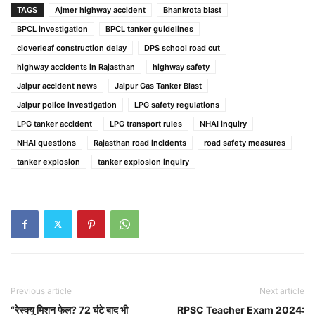
TAGS
Ajmer highway accident
Bhankrota blast
BPCL investigation
BPCL tanker guidelines
cloverleaf construction delay
DPS school road cut
highway accidents in Rajasthan
highway safety
Jaipur accident news
Jaipur Gas Tanker Blast
Jaipur police investigation
LPG safety regulations
LPG tanker accident
LPG transport rules
NHAI inquiry
NHAI questions
Rajasthan road incidents
road safety measures
tanker explosion
tanker explosion inquiry
Previous article
Next article
“रेस्क्यू मिशन फेल? 72 घंटे बाद भी
RPSC Teacher Exam 2024: