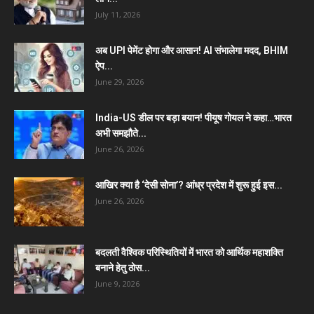
July 11, 2026
अब UPI पेमेंट होगा और आसान! AI संभालेगा मदद, BHIM
ऐप...
June 29, 2026
India-US डील पर बड़ा बयान! पीयूष गोयल ने कहा…भारत
अभी समझौते...
June 26, 2026
आखिर क्या है ‘देसी सोना’? आंध्र प्रदेश में शुरू हुई इस...
June 26, 2026
बदलती वैश्विक परिस्थितियों में भारत को आर्थिक महाशक्ति
बनाने हेतु ठोस...
June 9, 2026