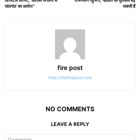
डिजिटल अरेस्ट, ‘आतंकी संगठनों से
राजस्थान पहुंचेगी, गहलोत की मुश्किलें बढ़
सांठगांठ’ का आरोप!”
सकती हैं
fire post
http://thefirepost.com
NO COMMENTS
LEAVE A REPLY