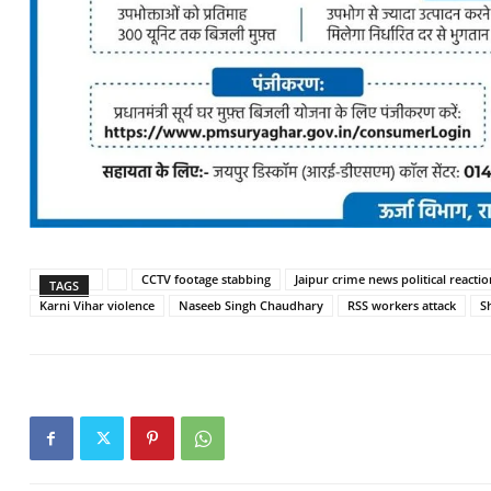
CCTV footage stabbing
Jaipur crime news political reacti
TAGS
Karni Vihar violence
Naseeb Singh Chaudhary
RSS workers attack
S