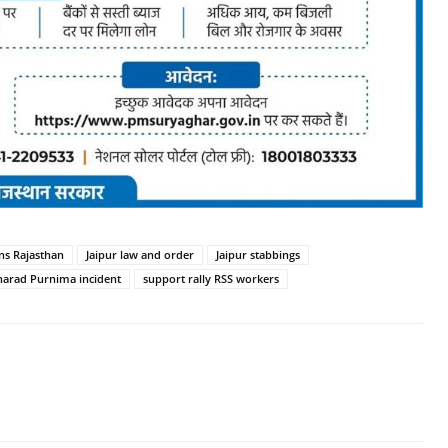
ons Rajasthan
Jaipur law and order
Jaipur stabbings
harad Purnima incident
support rally RSS workers