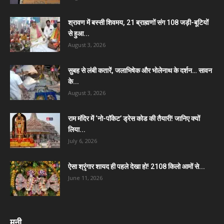
श्रावण में बस्सी शिवमय, 21 ब्राह्मणों संग 108 जड़ी-बूटियों
से हुआ...
August 3, 2026
सुबह से लंबी कतारें, जलाभिषेक और भोलेनाथ के दर्शन… सावन
के...
August 3, 2026
राम मंदिर में ‘नो-पॉकेट’ ड्रेस कोड की तैयारी! जानिए क्यों
लिया...
July 6, 2026
ऐसा श्रृंगार शायद ही पहले देखा हो! 2108 किलो आमों से...
June 11, 2026
मनी