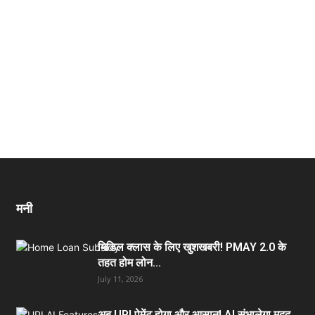
मनी
मिडिल क्लास के लिए खुशखबरी! PMAY 2.0 के
तहत होम लोन...
July 11, 2026
अब UPI पेमेंट होगा और आसान! AI संभालेगा मदद,