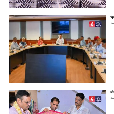
कि
Au
लो
Au