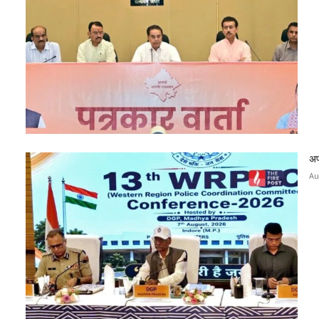
अप
Au