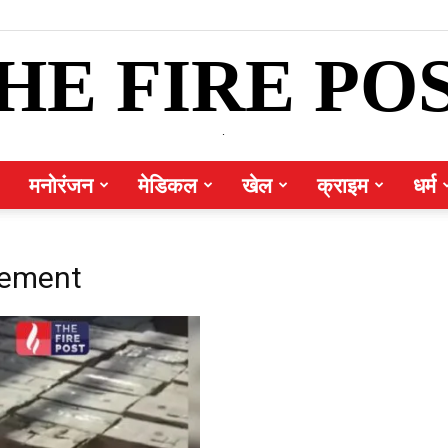
HE FIRE PO
.
मनोरंजन
मेडिकल
खेल
क्राइम
धर्म
cement