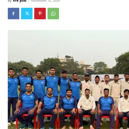
By
fire post
-
November 10, 2024