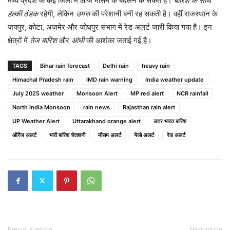
मध्य प्रदेश के कई जिलों में आज मौसम के बदलने के संकेत हैं।
बारिश के साथ
हल्की ठंडक
रहेगी, लेकिन
उमस
की परेशानी बनी रह सकती है। वहीं राजस्थान के
जयपुर, कोटा, अजमेर और जोधपुर संभाग में रेड अलर्ट जारी किया गया है। इन
क्षेत्रों में
तेज बारिश
और
आंधी
की आशंका जताई गई है।
TAGS
Bihar rain forecast
Delhi rain
heavy rain
Himachal Pradesh rain
IMD rain warning
India weather update
July 2025 weather
Monsoon Alert
MP red alert
NCR rainfall
North India Monsoon
rain news
Rajasthan rain alert
UP Weather Alert
Uttarakhand orange alert
उत्तर भारत बारिश
ऑरेंज अलर्ट
भारी बारिश चेतावनी
मौसम अलर्ट
येलो अलर्ट
रेड अलर्ट
Previous article
Next article