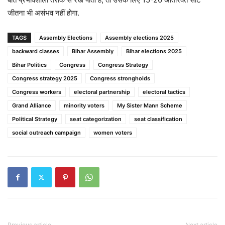
जीतना भी असंभव नहीं होगा.
TAGS
Assembly Elections
Assembly elections 2025
backward classes
Bihar Assembly
Bihar elections 2025
Bihar Politics
Congress
Congress Strategy
Congress strategy 2025
Congress strongholds
Congress workers
electoral partnership
electoral tactics
Grand Alliance
minority voters
My Sister Mann Scheme
Political Strategy
seat categorization
seat classification
social outreach campaign
women voters
Previous article
Next article