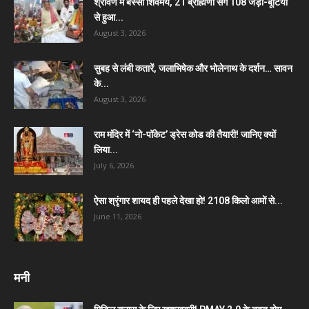
श्रावण में बस्सी शिवमय, 21 ब्राह्मणों संग 108 जड़ी-बूटियों
से हुआ...
August 3, 2026
सुबह से लंबी कतारें, जलाभिषेक और भोलेनाथ के दर्शन… सावन
के...
August 3, 2026
राम मंदिर में ‘नो-पॉकेट’ ड्रेस कोड की तैयारी! जानिए क्यों
लिया...
July 6, 2026
ऐसा श्रृंगार शायद ही पहले देखा हो! 2108 किलो आमों से...
June 11, 2026
मनी