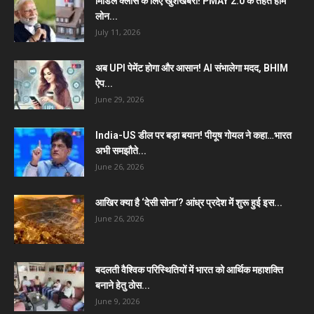
मिडिल क्लास के लिए खुशखबरी! PMAY 2.0 के तहत होम
लोन...
July 11, 2026
अब UPI पेमेंट होगा और आसान! AI संभालेगा मदद, BHIM
ऐप...
June 29, 2026
India-US डील पर बड़ा बयान! पीयूष गोयल ने कहा…भारत
अभी समझौते...
June 26, 2026
आखिर क्या है ‘देसी सोना’? आंध्र प्रदेश में शुरू हुई इस...
June 26, 2026
बदलती वैश्विक परिस्थितियों में भारत को आर्थिक महाशक्ति
बनाने हेतु ठोस...
June 9, 2026