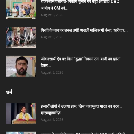
राजस्थान पंचायत-निकाय चुनाव पर बड़ा अपडेट! OBC
आयोग ने CM को...
August 6, 2026
गिरवी के नाम पर डबल ठगी! असली मालिक भी फंसा, खरीदार...
August 5, 2026
जीवनसाथी ऐप पर मिला ‘दूल्हा’ निकला ठग! शादी का झांसा
देकर...
August 5, 2026
धर्म
हजारों लोगों ने उठाया हाथ, लिया नशामुक्त भारत का प्रण…
ब्रह्माकुमारीज़...
August 4, 2026