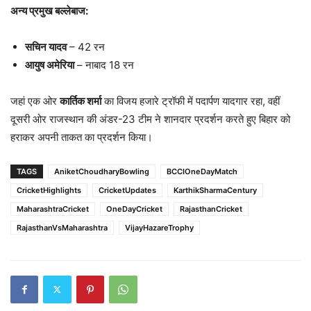
अन्य प्रमुख बल्लेबाज:
सचिन यादव
– 42 रन
आयुष अमेरिया
– नाबाद 18 रन
जहां एक ओर
कार्तिक शर्मा
का विजय हजारे ट्रॉफी में पदार्पण यादगार रहा, वहीं
दूसरी ओर राजस्थान की अंडर-23 टीम ने शानदार प्रदर्शन करते हुए बिहार को
हराकर अपनी ताकत का प्रदर्शन किया।
TAGS
AniketChoudharyBowling
BCCIOneDayMatch
CricketHighlights
CricketUpdates
KarthikSharmaCentury
MaharashtraCricket
OneDayCricket
RajasthanCricket
RajasthanVsMaharashtra
VijayHazareTrophy