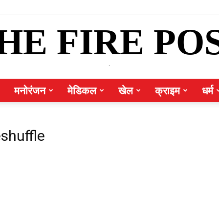
HE FIRE PO
.
मनोरंजन
मेडिकल
खेल
क्राइम
धर्म
shuffle