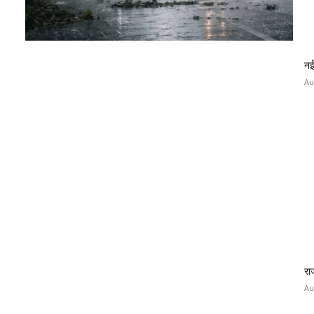
नई
Au
रा
Au