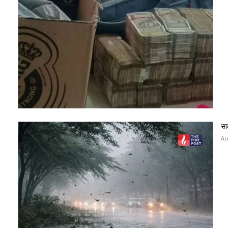
सा
Au