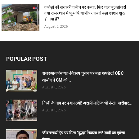
करोड़ों की सरकारी जमीन पर कब्जा, फिर चला बुलडोजर!
क्या राजस्थान में भू-माफियाओं पर सबसे बड़ा एक्शन शुरू
हो गया है?
August 5, 2026
POPULAR POST
राजस्थान पंचायत-निकाय चुनाव पर बड़ा अपडेट! OBC
आयोग ने CM को...
August 6, 2026
गिरवी के नाम पर डबल ठगी! असली मालिक भी फंसा, खरीदार...
August 5, 2026
जीवनसाथी ऐप पर मिला ‘दूल्हा’ निकला ठग! शादी का झांसा