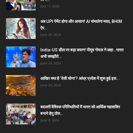
July 11, 2026
अब UPI पेमेंट होगा और आसान! AI संभालेगा मदद, BHIM
ऐप...
June 29, 2026
India-US डील पर बड़ा बयान! पीयूष गोयल ने कहा…भारत
अभी समझौते...
June 26, 2026
आखिर क्या है ‘देसी सोना’? आंध्र प्रदेश में शुरू हुई इस...
June 26, 2026
बदलती वैश्विक परिस्थितियों में भारत को आर्थिक महाशक्ति
बनाने हेतु ठोस...
June 9, 2026