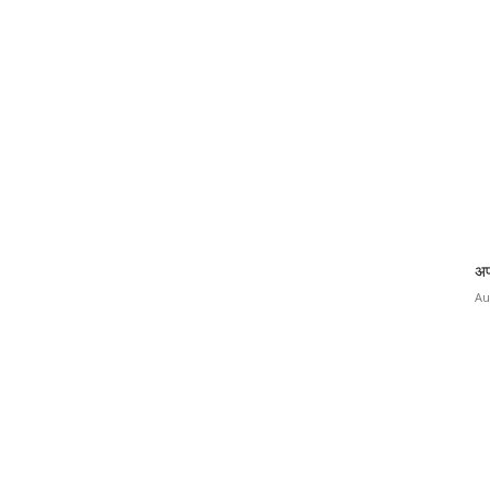
अप
Au