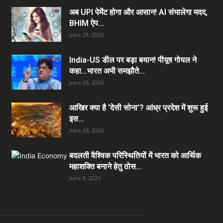
अब UPI पेमेंट होगा और आसान! AI संभालेगा मदद,
BHIM ऐप...
June 29, 2026
India-US डील पर बड़ा बयान! पीयूष गोयल ने
कहा…भारत अभी समझौते...
June 26, 2026
आखिर क्या है ‘देसी सोना’? आंध्र प्रदेश में शुरू हुई
इस...
June 26, 2026
बदलती वैश्विक परिस्थितियों में भारत को आर्थिक
महाशक्ति बनाने हेतु ठोस...
June 9, 2026