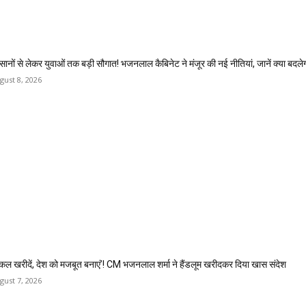
सानों से लेकर युवाओं तक बड़ी सौगात! भजनलाल कैबिनेट ने मंजूर की नई नीतियां, जानें क्या बदले
gust 8, 2026
कल खरीदें, देश को मजबूत बनाएं’! CM भजनलाल शर्मा ने हैंडलूम खरीदकर दिया खास संदेश
gust 7, 2026