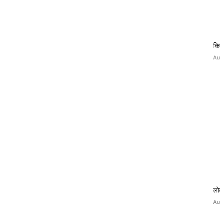
कि
Au
लो
Au