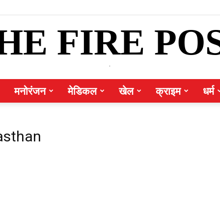
HE FIRE PO
.
मनोरंजन
मेडिकल
खेल
क्राइम
धर्म
jasthan