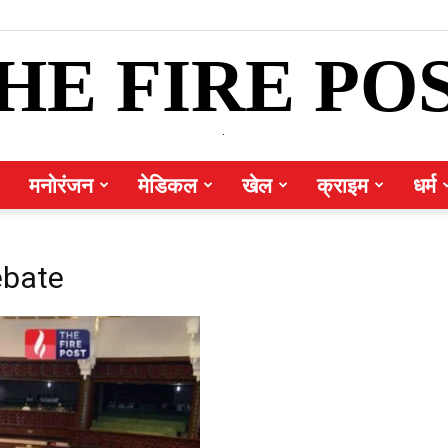
HE FIRE PO
.
मनोरंजन
मेडिकल
खेल
क्राइम
धर्म
ebate