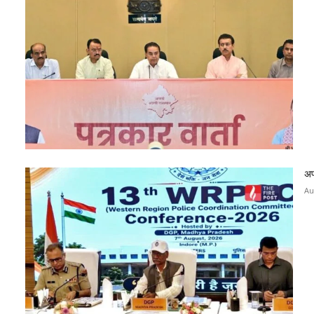
अप
Au