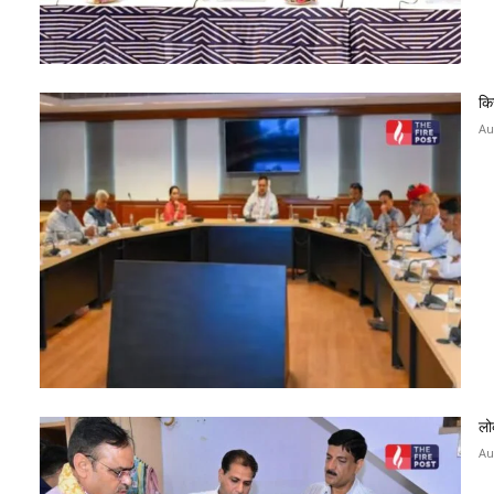
कि
Au
लो
Au