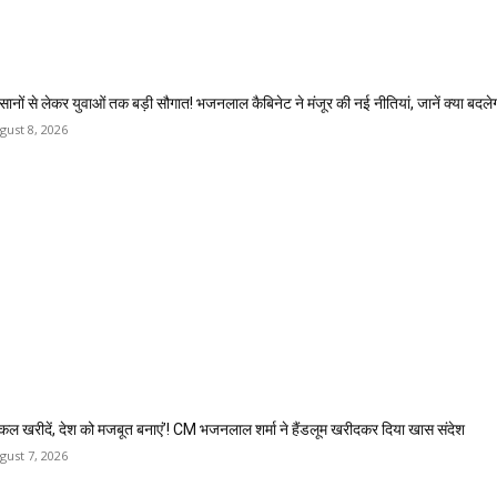
सानों से लेकर युवाओं तक बड़ी सौगात! भजनलाल कैबिनेट ने मंजूर की नई नीतियां, जानें क्या बदले
gust 8, 2026
कल खरीदें, देश को मजबूत बनाएं’! CM भजनलाल शर्मा ने हैंडलूम खरीदकर दिया खास संदेश
gust 7, 2026