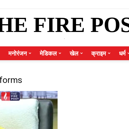
HE FIRE PO
.
मनोरंजन
मेडिकल
खेल
क्राइम
धर्म
eforms