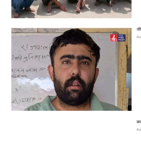
जी
Au
कर
Au