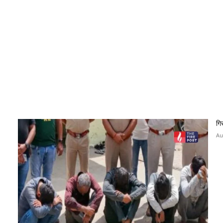
गि
Au