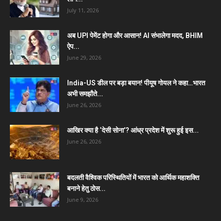
July 11, 2026
अब UPI पेमेंट होगा और आसान! AI संभालेगा मदद, BHIM
ऐप...
June 29, 2026
India-US डील पर बड़ा बयान! पीयूष गोयल ने कहा…भारत
अभी समझौते...
June 26, 2026
आखिर क्या है ‘देसी सोना’? आंध्र प्रदेश में शुरू हुई इस...
June 26, 2026
बदलती वैश्विक परिस्थितियों में भारत को आर्थिक महाशक्ति
बनाने हेतु ठोस...
June 9, 2026