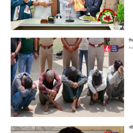
गि
Au
जी