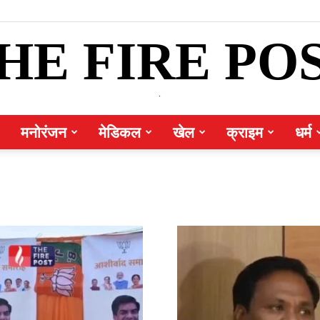
HE FIRE PO
.
मनोरंजन
मेडिकल
खेल
क्राइम
धर्म