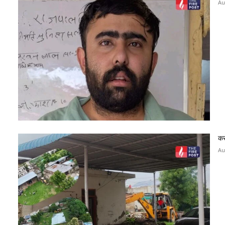
Au
कर
Au