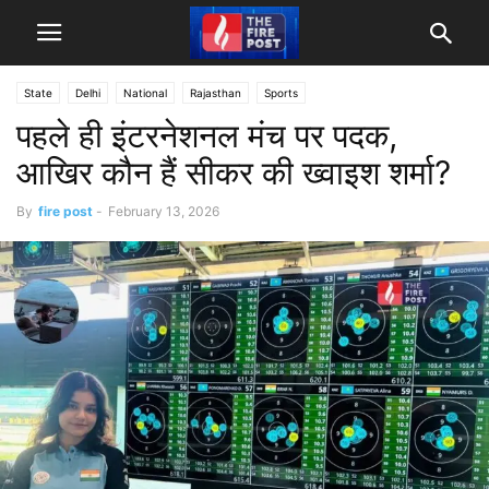
State
Delhi
National
Rajasthan
Sports
पहले ही इंटरनेशनल मंच पर पदक,
आखिर कौन हैं सीकर की ख्वाइश शर्मा?
By
fire post
-
February 13, 2026