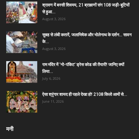
श्रावण में बस्सी शिवमय, 21 ब्राह्मणों संग 108 जड़ी-बूटियों
से हुआ...
August 3, 2026
सुबह से लंबी कतारें, जलाभिषेक और भोलेनाथ के दर्शन… सावन
के...
August 3, 2026
राम मंदिर में ‘नो-पॉकेट’ ड्रेस कोड की तैयारी! जानिए क्यों
लिया...
July 6, 2026
ऐसा श्रृंगार शायद ही पहले देखा हो! 2108 किलो आमों से...
June 11, 2026
मनी