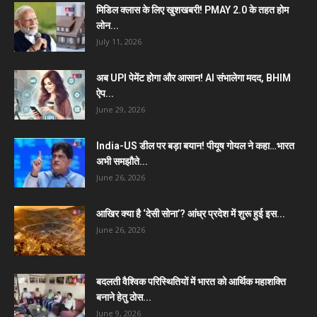
मिडिल क्लास के लिए खुशखबरी! PMAY 2.0 के तहत होम
लोन...
July 11, 2026
अब UPI पेमेंट होगा और आसान! AI संभालेगा मदद, BHIM
ऐप...
June 29, 2026
India-US डील पर बड़ा बयान! पीयूष गोयल ने कहा…भारत
अभी समझौते...
June 26, 2026
आखिर क्या है ‘देसी सोना’? आंध्र प्रदेश में शुरू हुई इस...
June 26, 2026
बदलती वैश्विक परिस्थितियों में भारत को आर्थिक महाशक्ति
बनाने हेतु ठोस...
June 9, 2026