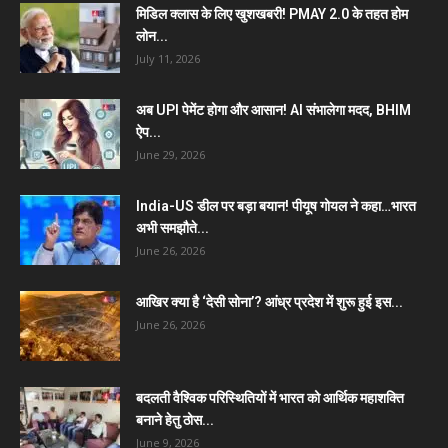
मिडिल क्लास के लिए खुशखबरी! PMAY 2.0 के तहत होम
लोन...
July 11, 2026
अब UPI पेमेंट होगा और आसान! AI संभालेगा मदद, BHIM
ऐप...
June 29, 2026
India-US डील पर बड़ा बयान! पीयूष गोयल ने कहा…भारत
अभी समझौते...
June 26, 2026
आखिर क्या है ‘देसी सोना’? आंध्र प्रदेश में शुरू हुई इस...
June 26, 2026
बदलती वैश्विक परिस्थितियों में भारत को आर्थिक महाशक्ति
बनाने हेतु ठोस...
June 9, 2026