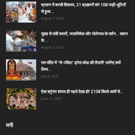
श्रावण में बस्सी शिवमय, 21 ब्राह्मणों संग 108 जड़ी-बूटियों
से हुआ...
August 3, 2026
सुबह से लंबी कतारें, जलाभिषेक और भोलेनाथ के दर्शन… सावन
के...
August 3, 2026
राम मंदिर में ‘नो-पॉकेट’ ड्रेस कोड की तैयारी! जानिए क्यों
लिया...
July 6, 2026
ऐसा श्रृंगार शायद ही पहले देखा हो! 2108 किलो आमों से...
June 11, 2026
मनी