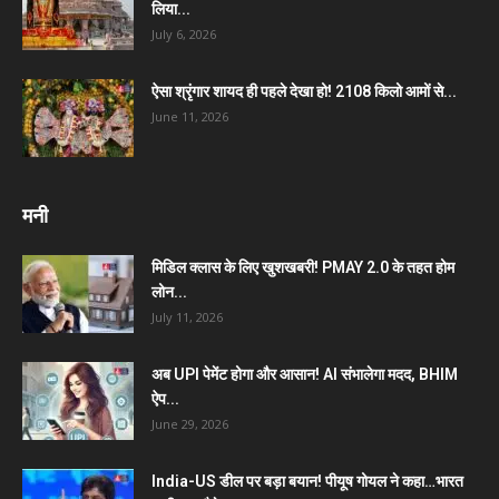
लिया...
July 6, 2026
ऐसा श्रृंगार शायद ही पहले देखा हो! 2108 किलो आमों से...
June 11, 2026
मनी
मिडिल क्लास के लिए खुशखबरी! PMAY 2.0 के तहत होम
लोन...
July 11, 2026
अब UPI पेमेंट होगा और आसान! AI संभालेगा मदद, BHIM
ऐप...
June 29, 2026
India-US डील पर बड़ा बयान! पीयूष गोयल ने कहा…भारत