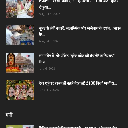
श्रावण में बस्सी शिवमय, 21 ब्राह्मणों संग 108 जड़ी-बूटियों
से हुआ...
August 3, 2026
सुबह से लंबी कतारें, जलाभिषेक और भोलेनाथ के दर्शन… सावन
के...
August 3, 2026
राम मंदिर में ‘नो-पॉकेट’ ड्रेस कोड की तैयारी! जानिए क्यों
लिया...
July 6, 2026
ऐसा श्रृंगार शायद ही पहले देखा हो! 2108 किलो आमों से...
June 11, 2026
मनी