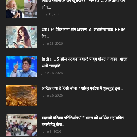
मिडिल क्लास के लिए खुशखबरी! PMAY 2.0 के तहत होम
लोन...
July 11, 2026
अब UPI पेमेंट होगा और आसान! AI संभालेगा मदद, BHIM
ऐप...
June 29, 2026
India-US डील पर बड़ा बयान! पीयूष गोयल ने कहा…भारत
अभी समझौते...
June 26, 2026
आखिर क्या है ‘देसी सोना’? आंध्र प्रदेश में शुरू हुई इस...
June 26, 2026
बदलती वैश्विक परिस्थितियों में भारत को आर्थिक महाशक्ति
बनाने हेतु ठोस...
June 9, 2026