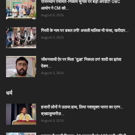
राजस्थान पंचायत-निकाय चुनाव पर बड़ा अपडेट! OBC
आयोग ने CM को...
August 6, 2026
गिरवी के नाम पर डबल ठगी! असली मालिक भी फंसा, खरीदार...
August 5, 2026
जीवनसाथी ऐप पर मिला ‘दूल्हा’ निकला ठग! शादी का झांसा
देकर...
August 5, 2026
धर्म
हजारों लोगों ने उठाया हाथ, लिया नशामुक्त भारत का प्रण…
ब्रह्माकुमारीज़...
August 4, 2026