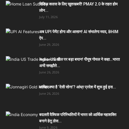
मिडिल क्लास के लिए खुशखबरी! PMAY 2.0 के तहत होम
लोन...
July 11, 2026
अब UPI पेमेंट होगा और आसान! AI संभालेगा मदद, BHIM
ऐप...
June 29, 2026
India-US डील पर बड़ा बयान! पीयूष गोयल ने कहा…भारत
अभी समझौते...
June 26, 2026
आखिर क्या है ‘देसी सोना’? आंध्र प्रदेश में शुरू हुई इस...
June 26, 2026
बदलती वैश्विक परिस्थितियों में भारत को आर्थिक महाशक्ति
बनाने हेतु ठोस...
June 9, 2026