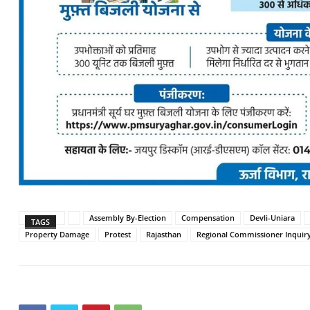
Assembly By-Election
Compensation
Devli-Uniara
TAGS
Property Damage
Protest
Rajasthan
Regional Commissioner Inquir