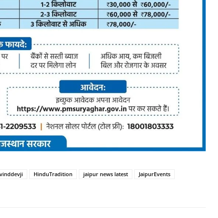
vinddevji
HinduTradition
jaipur news latest
JaipurEvents