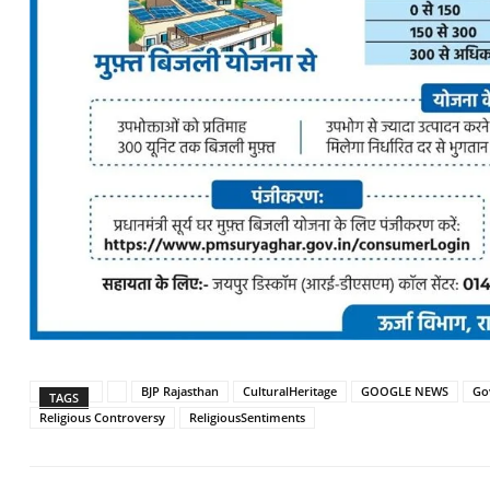
BJP Rajasthan
CulturalHeritage
GOOGLE NEWS
Go
TAGS
Religious Controversy
ReligiousSentiments