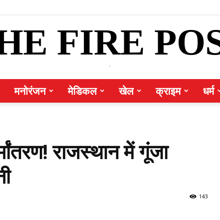
HE FIRE PO
.
मनोरंजन
मेडिकल
खेल
क्राइम
धर्म
ांतरण! राजस्थान में गूंजा
नी
143