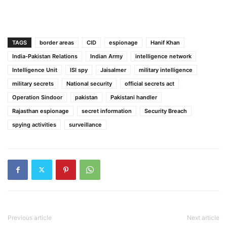
TAGS
border areas
CID
espionage
Hanif Khan
India-Pakistan Relations
Indian Army
intelligence network
Intelligence Unit
ISI spy
Jaisalmer
military intelligence
military secrets
National security
official secrets act
Operation Sindoor
pakistan
Pakistani handler
Rajasthan espionage
secret information
Security Breach
spying activities
surveillance
Previous article
Next article