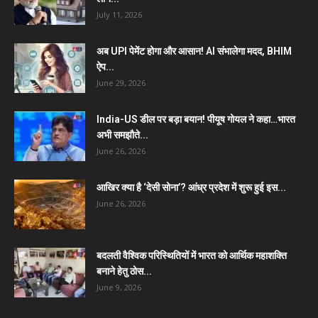
July 11, 2026
अब UPI पेमेंट होगा और आसान! AI संभालेगा मदद, BHIM
ऐप...
June 29, 2026
India-US डील पर बड़ा बयान! पीयूष गोयल ने कहा…भारत
अभी समझौते...
June 26, 2026
आखिर क्या है ‘देसी सोना’? आंध्र प्रदेश में शुरू हुई इस...
June 26, 2026
बदलती वैश्विक परिस्थितियों में भारत को आर्थिक महाशक्ति
बनाने हेतु ठोस...
June 9, 2026