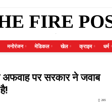
HE FIRE PO
.
मनोरंजन
मेडिकल
खेल
क्राइम
धर्म
की अफवाह पर सरकार ने जवाब
है!
265