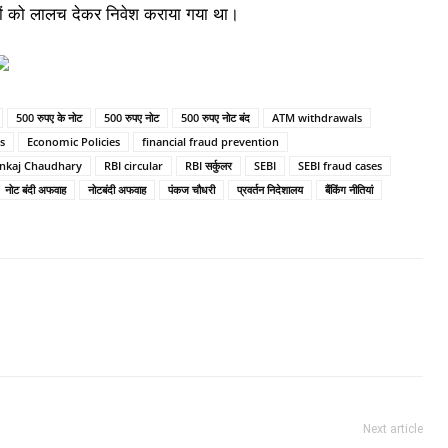
गों को लालच देकर निवेश कराया गया था।
500 रुपए के नोट
500 रुपए नोट
500 रुपए नोट बंद
ATM withdrawals
s
Economic Policies
financial fraud prevention
nkaj Chaudhary
RBI circular
RBI सर्कुलर
SEBI
SEBI fraud cases
नोट बंदी अफवाह
नोटबंदी अफवाह
पंकज चौधरी
प्रवर्तन निदेशालय
बैंकिंग नीतियां
Next article