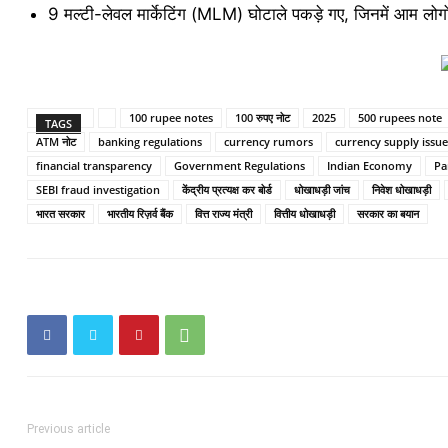
9 मल्टी-लेवल मार्केटिंग (MLM) घोटाले पकड़े गए, जिनमें आम लो
100 rupee notes
100 रुपए नोट
2025
500 rupees note
TAGS
ATM नोट
banking regulations
currency rumors
currency supply issue
financial transparency
Government Regulations
Indian Economy
Pa
SEBI fraud investigation
केंद्रीय प्रत्यक्ष कर बोर्ड
धोखाधड़ी जांच
निवेश धोखाधड़ी
भारत सरकार
भारतीय रिज़र्व बैंक
वित्त राज्य मंत्री
वित्तीय धोखाधड़ी
सरकार का बयान
Previous article