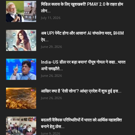
मिडिल क्लास के लिए खुशखबरी! PMAY 2.0 के तहत होम
लोन...
July 11, 2026
अब UPI पेमेंट होगा और आसान! AI संभालेगा मदद, BHIM
ऐप...
June 29, 2026
India-US डील पर बड़ा बयान! पीयूष गोयल ने कहा…भारत
अभी समझौते...
June 26, 2026
आखिर क्या है ‘देसी सोना’? आंध्र प्रदेश में शुरू हुई इस...
June 26, 2026
बदलती वैश्विक परिस्थितियों में भारत को आर्थिक महाशक्ति
बनाने हेतु ठोस...
June 9, 2026