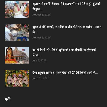
श्रावण में बस्सी शिवमय, 21 ब्राह्मणों संग 108 जड़ी-बूटियों
से हुआ...
August 3, 2026
सुबह से लंबी कतारें, जलाभिषेक और भोलेनाथ के दर्शन… सावन
के...
August 3, 2026
राम मंदिर में ‘नो-पॉकेट’ ड्रेस कोड की तैयारी! जानिए क्यों
लिया...
July 6, 2026
ऐसा श्रृंगार शायद ही पहले देखा हो! 2108 किलो आमों से...
June 11, 2026
मनी