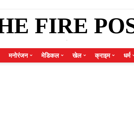
HE FIRE PO
.
मनोरंजन
मेडिकल
खेल
क्राइम
धर्म