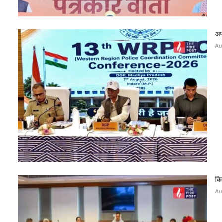
अप
Au
कि
Au