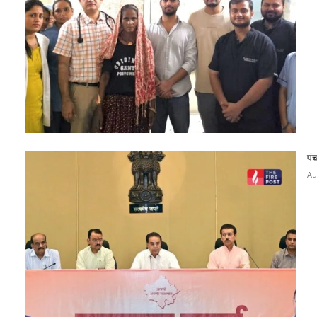
पं
Au