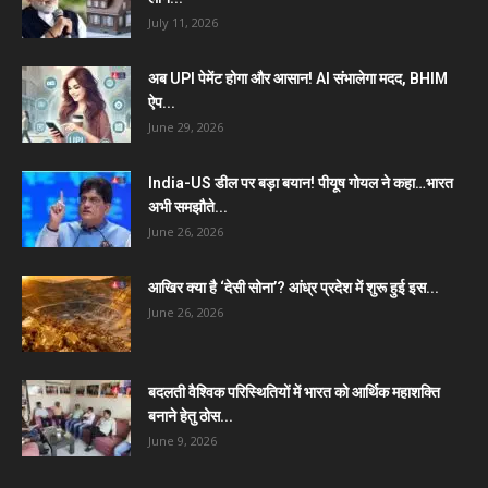
July 11, 2026
अब UPI पेमेंट होगा और आसान! AI संभालेगा मदद, BHIM
ऐप...
June 29, 2026
India-US डील पर बड़ा बयान! पीयूष गोयल ने कहा…भारत
अभी समझौते...
June 26, 2026
आखिर क्या है ‘देसी सोना’? आंध्र प्रदेश में शुरू हुई इस...
June 26, 2026
बदलती वैश्विक परिस्थितियों में भारत को आर्थिक महाशक्ति
बनाने हेतु ठोस...
June 9, 2026