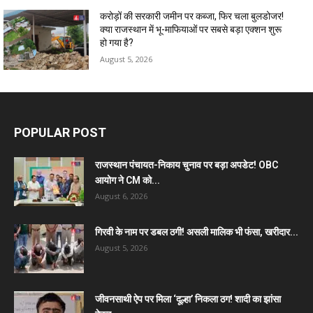
करोड़ों की सरकारी जमीन पर कब्जा, फिर चला बुलडोजर!
क्या राजस्थान में भू-माफियाओं पर सबसे बड़ा एक्शन शुरू
हो गया है?
August 5, 2026
POPULAR POST
राजस्थान पंचायत-निकाय चुनाव पर बड़ा अपडेट! OBC
आयोग ने CM को...
August 6, 2026
गिरवी के नाम पर डबल ठगी! असली मालिक भी फंसा, खरीदार...
August 5, 2026
जीवनसाथी ऐप पर मिला ‘दूल्हा’ निकला ठग! शादी का झांसा