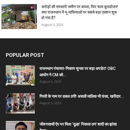
करोड़ों की सरकारी जमीन पर कब्जा, फिर चला बुलडोजर!
क्या राजस्थान में भू-माफियाओं पर सबसे बड़ा एक्शन शुरू
हो गया है?
August 5, 2026
POPULAR POST
राजस्थान पंचायत-निकाय चुनाव पर बड़ा अपडेट! OBC
आयोग ने CM को...
August 6, 2026
गिरवी के नाम पर डबल ठगी! असली मालिक भी फंसा, खरीदार...
August 5, 2026
जीवनसाथी ऐप पर मिला ‘दूल्हा’ निकला ठग! शादी का झांसा