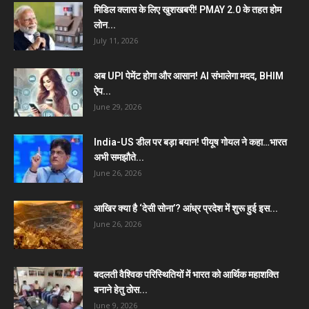
मिडिल क्लास के लिए खुशखबरी! PMAY 2.0 के तहत होम
लोन...
July 11, 2026
अब UPI पेमेंट होगा और आसान! AI संभालेगा मदद, BHIM
ऐप...
June 29, 2026
India-US डील पर बड़ा बयान! पीयूष गोयल ने कहा…भारत
अभी समझौते...
June 26, 2026
आखिर क्या है ‘देसी सोना’? आंध्र प्रदेश में शुरू हुई इस...
June 26, 2026
बदलती वैश्विक परिस्थितियों में भारत को आर्थिक महाशक्ति
बनाने हेतु ठोस...
June 9, 2026