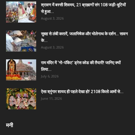
श्रावण में बस्सी शिवमय, 21 ब्राह्मणों संग 108 जड़ी-बूटियों
से हुआ...
August 3, 2026
सुबह से लंबी कतारें, जलाभिषेक और भोलेनाथ के दर्शन… सावन
के...
August 3, 2026
राम मंदिर में ‘नो-पॉकेट’ ड्रेस कोड की तैयारी! जानिए क्यों
लिया...
July 6, 2026
ऐसा श्रृंगार शायद ही पहले देखा हो! 2108 किलो आमों से...
June 11, 2026
मनी